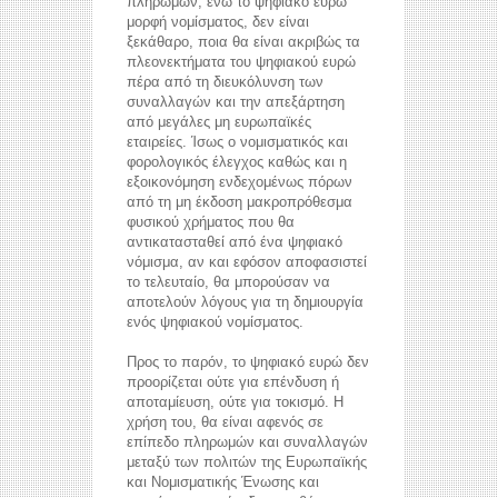
πληρωμών, ενώ το ψηφιακό ευρώ
μορφή νομίσματος, δεν είναι
ξεκάθαρο, ποια θα είναι ακριβώς τα
πλεονεκτήματα του ψηφιακού ευρώ
πέρα από τη διευκόλυνση των
συναλλαγών και την απεξάρτηση
από μεγάλες μη ευρωπαϊκές
εταιρείες. Ίσως ο νομισματικός και
φορολογικός έλεγχος καθώς και η
εξοικονόμηση ενδεχομένως πόρων
από τη μη έκδοση μακροπρόθεσμα
φυσικού χρήματος που θα
αντικατασταθεί από ένα ψηφιακό
νόμισμα, αν και εφόσον αποφασιστεί
το τελευταίο, θα μπορούσαν να
αποτελούν λόγους για τη δημιουργία
ενός ψηφιακού νομίσματος.
Προς το παρόν, το ψηφιακό ευρώ δεν
προορίζεται ούτε για επένδυση ή
αποταμίευση, ούτε για τοκισμό. Η
χρήση του, θα είναι αφενός σε
επίπεδο πληρωμών και συναλλαγών
μεταξύ των πολιτών της Ευρωπαϊκής
και Νομισματικής Ένωσης και