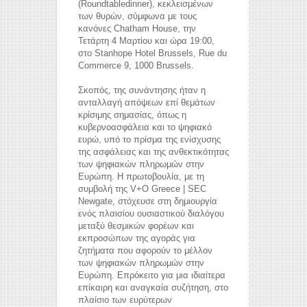
(Roundtabledinner), κεκλεισμένων
των θυρών, σύμφωνα με τους
κανόνες Chatham House, την
Τετάρτη 4 Μαρτίου και ώρα 19:00,
στο Stanhope Hotel Brussels, Rue du
Commerce 9, 1000 Brussels.
Σκοπός, της συνάντησης ήταν η
ανταλλαγή απόψεων επί θεμάτων
κρίσιμης σημασίας, όπως η
κυβερνοασφάλεια και το ψηφιακό
ευρώ, υπό το πρίσμα της ενίσχυσης
της ασφάλειας και της ανθεκτικότητας
των ψηφιακών πληρωμών στην
Ευρώπη. Η πρωτοβουλία, με τη
συμβολή της V+O Greece | SEC
Newgate, στόχευσε στη δημιουργία
ενός πλαισίου ουσιαστικού διαλόγου
μεταξύ θεσμικών φορέων και
εκπροσώπων της αγοράς για
ζητήματα που αφορούν το μέλλον
των ψηφιακών πληρωμών στην
Ευρώπη. Επρόκειτο για μια ιδιαίτερα
επίκαιρη και αναγκαία συζήτηση, στο
πλαίσιο των ευρύτερων