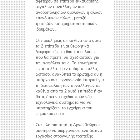
αφετέρου σε επίπεδο εκκαθάρισης
μεγάλων συναλλαγών και
αγοροπωλησιών ομολόγων ή άλλων
επενδυτικών τίτλων, μεταξύ
τραπεζών και χρηματοπιστωτικών
ιδρυμάτων.
Οι προκλήσεις σε καθένα από αυτά
τα 2 επίπεδα είναι θεωρητικά
διαφορετικές, το ίδιο και οι λύσεις
που θα πρέπει να σχεδιαστούν για
την ασφάλεια τους. Τα ερωτήματα
είναι πολλά. Πριν οτιδήποτε άλλο,
ωστόσο, ανακύπτει το ερώτημα αν η
υπάρχουσα τεχνογνωσία επαρκεί για
τη διασφάλιση των συναλλαγών σε
καθένα από τα 2 αυτά επίπεδα ή αν
θα πρέπει να σχεδιαστούν νέα
τεχνολογικά συστήματα για να
υποστηρίξουν το εγχείρημα του
ψηφιακού ευρώ.
Στα πλαίσια αυτά, η Αργώ θεώρησε
σκόπιμο να διοργανώσει ένα δείπνο-
εργασίας στρογγυλής τραπέζης