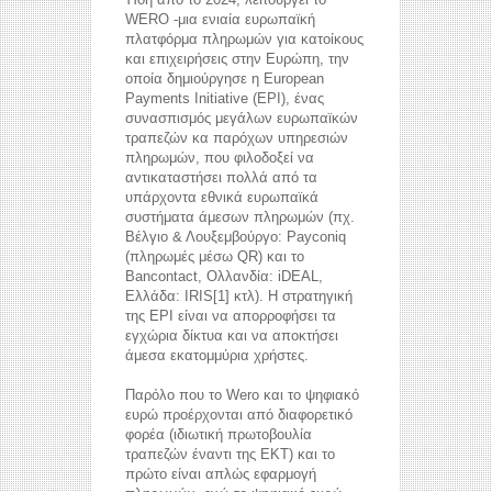
WERO -μια ενιαία ευρωπαϊκή
πλατφόρμα πληρωμών για κατοίκους
και επιχειρήσεις στην Ευρώπη, την
οποία δημιούργησε η European
Payments Initiative (EPI), ένας
συνασπισμός μεγάλων ευρωπαϊκών
τραπεζών κα παρόχων υπηρεσιών
πληρωμών, που φιλοδοξεί να
αντικαταστήσει πολλά από τα
υπάρχοντα εθνικά ευρωπαϊκά
συστήματα άμεσων πληρωμών (πχ.
Βέλγιο & Λουξεμβούργο: Payconiq
(πληρωμές μέσω QR) και το
Bancontact, Ολλανδία: iDEAL,
Ελλάδα: IRIS[1] κτλ). Η στρατηγική
της EPI είναι να απορροφήσει τα
εγχώρια δίκτυα και να αποκτήσει
άμεσα εκατομμύρια χρήστες.
Παρόλο που το Wero και το ψηφιακό
ευρώ προέρχονται από διαφορετικό
φορέα (ιδιωτική πρωτοβουλία
τραπεζών έναντι της ΕΚΤ) και το
πρώτο είναι απλώς εφαρμογή