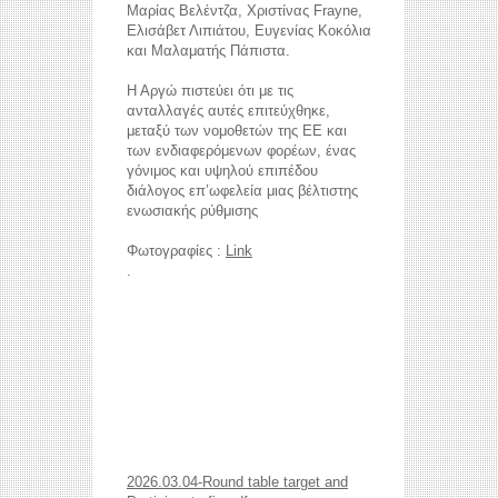
Μαρίας Βελέντζα, Χριστίνας Frayne,
Ελισάβετ Λιπιάτου, Ευγενίας Κοκόλια
και Μαλαματής Πάπιστα.
Η Αργώ πιστεύει ότι με τις
ανταλλαγές αυτές επιτεύχθηκε,
μεταξύ των νομοθετών της ΕΕ και
των ενδιαφερόμενων φορέων, ένας
γόνιμος και υψηλού επιπέδου
διάλογος επ’ωφελεία μιας βέλτιστης
ενωσιακής ρύθμισης
Φωτογραφίες :
Link
.
reddit videos download
coloring pages for kids
horoscope love
2026.03.04-Round table target and