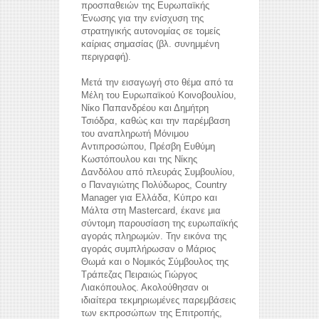
προσπαθειών της Ευρωπαϊκής
Ένωσης για την ενίσχυση της
στρατηγικής αυτονομίας σε τομείς
καίριας σημασίας (βλ. συνημμένη
περιγραφή).
Μετά την εισαγωγή στο θέμα από τα
Μέλη του Ευρωπαϊκού Κοινοβουλίου,
Νίκο Παπανδρέου και Δημήτρη
Τσιόδρα, καθώς και την παρέμβαση
του αναπληρωτή Μόνιμου
Αντιπροσώπου, Πρέσβη Ευθύμη
Κωστόπουλου και της Νίκης
Δανδόλου από πλευράς Συμβουλίου,
ο Παναγιώτης Πολύδωρος, Country
Manager για Ελλάδα, Κύπρο και
Μάλτα στη Mastercard, έκανε μια
σύντομη παρουσίαση της ευρωπαϊκής
αγοράς πληρωμών. Την εικόνα της
αγοράς συμπλήρωσαν ο Μάριος
Θωμά και ο Νομικός Σύμβουλος της
Τράπεζας Πειραιώς Γιώργος
Λιακόπουλος. Ακολούθησαν οι
ιδιαίτερα τεκμηριωμένες παρεμβάσεις
των εκπροσώπων της Επιτροπής,