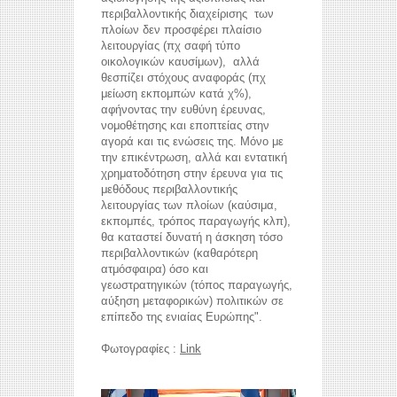
περιβαλλοντικής διαχείρισης των
πλοίων δεν προσφέρει πλαίσιο
λειτουργίας (πχ σαφή τύπο
οικολογικών καυσίμων), αλλά
θεσπίζει στόχους αναφοράς (πχ
μείωση εκπομπών κατά χ%),
αφήνοντας την ευθύνη έρευνας,
νομοθέτησης και εποπτείας στην
αγορά και τις ενώσεις της. Μόνο με
την επικέντρωση, αλλά και εντατική
χρηματοδότηση στην έρευνα για τις
μεθόδους περιβαλλοντικής
λειτουργίας των πλοίων (καύσιμα,
εκπομπές, τρόπος παραγωγής κλπ),
θα καταστεί δυνατή η άσκηση τόσο
περιβαλλοντικών (καθαρότερη
ατμόσφαιρα) όσο και
γεωστρατηγικών (τόπος παραγωγής,
αύξηση μεταφορικών) πολιτικών σε
επίπεδο της ενιαίας Ευρώπης".
Φωτογραφίες :
Link