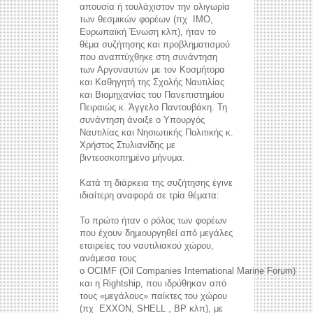
απουσία ή τουλάχιστον την ολιγωρία
των θεσμικών φορέων (πχ ΙΜΟ,
Ευρωπαϊκή Ένωση κλπ), ήταν το
θέμα συζήτησης και προβληματισμού
που αναπτύχθηκε στη συνάντηση
των Αργοναυτών με τον Κοσμήτορα
και Καθηγητή της Σχολής Ναυτιλίας
και Βιομηχανίας του Πανεπιστημίου
Πειραιώς κ. Άγγελο Παντουβάκη. Τη
συνάντηση άνοιξε ο Υπουργός
Ναυτιλίας και Νησιωτικής Πολιτικής κ.
Χρήστος Στυλιανίδης με
βιντεοσκοπημένο μήνυμα.
Κατά τη διάρκεια της συζήτησης έγινε
ιδιαίτερη αναφορά σε τρία θέματα:
Το πρώτο ήταν ο ρόλος των φορέων
που έχουν δημιουργηθεί από μεγάλες
εταιρείες του ναυτιλιακού χώρου,
ανάμεσα τους
ο OCIMF (Oil Companies International Marine Forum)
και η Rightship, που ιδρύθηκαν από
τους «μεγάλους» παίκτες του χώρου
(πχ EXXON, SHELL , BP κλπ), με