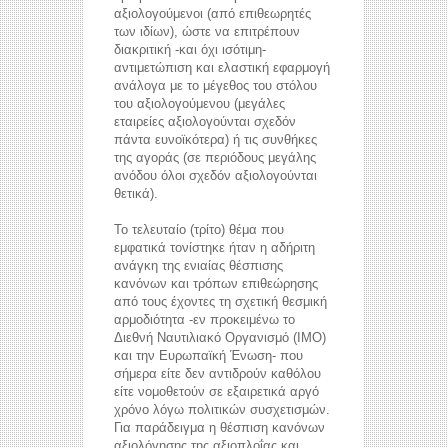
αξιολογούμενοι (από επιθεωρητές
των ιδίων), ώστε να επιτρέπουν
διακριτική -και όχι ισότιμη-
αντιμετώπιση και ελαστική εφαρμογή
ανάλογα με το μέγεθος του στόλου
του αξιολογούμενου (μεγάλες
εταιρείες αξιολογούνται σχεδόν
πάντα ευνοϊκότερα) ή τις συνθήκες
της αγοράς (σε περιόδους μεγάλης
ανόδου όλοι σχεδόν αξιολογούνται
θετικά).
Το τελευταίο (τρίτο) θέμα που
εμφατικά τονίστηκε ήταν η αδήριτη
ανάγκη της ενιαίας θέσπισης
κανόνων και τρόπων επιθεώρησης
από τους έχοντες τη σχετική θεσμική
αρμοδιότητα -εν προκειμένω το
Διεθνή Ναυτιλιακό Οργανισμό (IMO)
και την Ευρωπαϊκή Ένωση- που
σήμερα είτε δεν αντιδρούν καθόλου
είτε νομοθετούν σε εξαιρετικά αργό
χρόνο λόγω πολιτικών συσχετισμών.
Για παράδειγμα η θέσπιση κανόνων
αξιολόγησης της αξιοπλοΐας και