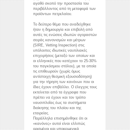
αγαθό σκοπό την προστασία του
περιβάλλοντος από τη μεταφορά των
προϊόντων πετρελαίου.
Το δεύτερο θέμα που αναδείχθηκε
ήταν η δημιουργία και επιβολή από
αυτές τις ενώσεις ιδιωτών αγοραστών
σειράς κανονισμών και μέτρων
(SIRE, Vetting Inspection) στις
υπόλοιπες ιδιωτικές ναυτιλιακές
επιχειρήσεις (μεταξύ των οποίων και
οι ελληνικές που κατέχουν το 25-30%
του παγκόσμιου στόλου), με τα οποία
τις επιθεωρούν (χωρίς όμως
αντίστοιχη θεσμική εξουσιοδότηση)
για την τήρηση των κανόνων που οι
ίδιες έχουν επιβάλλει. Ο έλεγχος τους
εκτείνεται από τα έγγραφα που
πρέπει να έχουν και τον τρόπο
ναυσιπλοΐας έως τα συστήματα
διοίκησης του πλοίου και της
εταιρείας.
Παράλληλα επισημάνθηκε ότι οι
«κανόνες» αυτοί είναι ελλιπώς
ορισμένοι και υποκειμενικά