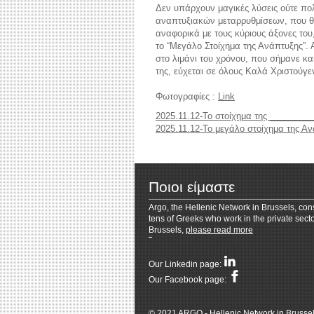
Δεν υπάρχουν μαγικές λύσεις ούτε πο
αναπτυξιακών μεταρρυθμίσεων, που θα
αναφορικά με τους κύριους άξονες το
το “Μεγάλο Στοίχημα της Ανάπτυξης”. 
reddit videos download
coloring pages for 
στο λιμάνι του χρόνου, που σήμανε κα
της, εύχεται σε όλους Καλά Χριστούγ
Φωτογραφίες :
Link
2025.11.12-Το στοίχημα της ________
2025.11.12-Το μεγάλο στοίχημα της Α
Ποιοι είμαστε
Argo, the Hellenic Network in Brussels, cons
tens of Greeks who work in the private secto
Brussels,
please read more
Resizer
Our Linkedin page:
Our Facebook page:
© 2021 ARGO - Hellenic Network in Brusse