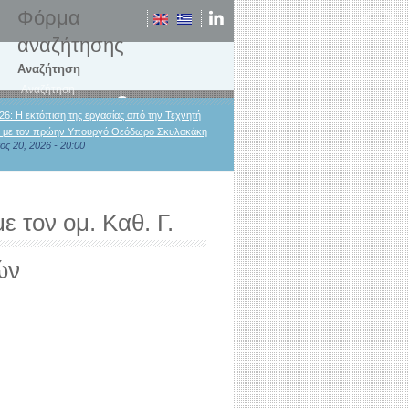
Φόρμα
αναζήτησης
Αναζήτηση
26: Η εκτόπιση της εργασίας από την Τεχνητή
 με τον πρώην Υπουργό Θεόδωρο Σκυλακάκη
ος 20, 2026 - 20:00
 τον ομ. Καθ. Γ.
ών