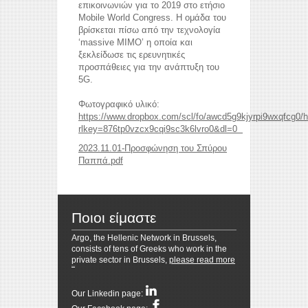
επικοινωνιών για το 2019 στο ετήσιο
Mobile World Congress. Η ομάδα του
βρίσκεται πίσω από την τεχνολογία
‘massive ΜΙΜΟ’ η οποία και
ξεκλείδωσε τις ερευνητικές
προσπάθειες για την ανάπτυξη του
5G.
reddit videos download
coloring pages for kids
horoscope love
Φωτογραφικό υλικό:
https://www.dropbox.com/scl/fo/awcd5g9kjyrpi9wxqfcg0/
rlkey=876tp0vzcx9cqi9sc3k6lvro0&dl=0
2023.11.01-Προσφώνηση του Σπύρου
Παππά.pdf
Ποιοι είμαστε
Argo, the Hellenic Network in Brussels,
consists of tens of Greeks who work in the
private sector in Brussels,
please read more
Resizer
Our Linkedin page: