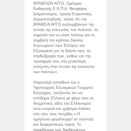
ΒΡΑΒΕΙΩΝ ΑΡΓΩ, Ομότιμος
Καθηγητής Ε.Κ.Π.Α. Νικηφόρος
Διαμαντούρος, πρώην Ευρωπαίος
Διαμεσολαβητής, τόνισε ότι «τα
ΒΡΑΒΕΙΑ ΑΡΓΩ συλλαμβάνουν την
έννοια της κοινωνίας των πολιτών, τη
σημασία του να είσαι πολίτης και τη
συμβολή του κράτους δικαίου.
Ευγνωμονεί τους Έλληνες του
Εξωτερικού για τη δράση τους, τη
σταδιοδρομία τους, καθώς και την
προσφορά τους στη γενικότερη
ενίσχυση στην έννοια της κοινωνίας
των πολιτών».
Χαιρετισμό απηύθυνε και ο
Υφυπουργός Εξωτερικών Γεώργιος
Κώτσηρας, τονίζοντας ότι «οι
απόδημοι Έλληνες με φάρο τους τις
διαχρονικές αξίες του Ελληνισμού
είναι ενεργοί και χρήσιμοι πολίτες
στις νέες τους πατρίδες.» Η
ομογένεια μεγαλουργεί σε πολλούς
και διαφορετικούς τομείς. Το
παράδειγμα των βραβευμένων