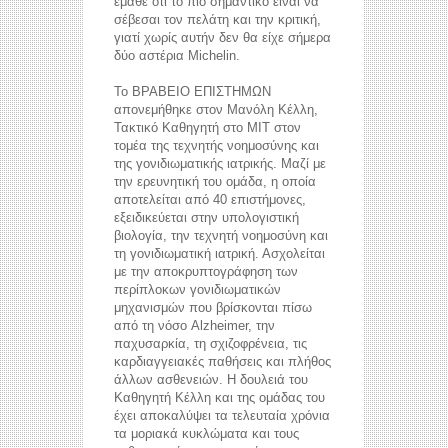
έμαθε ότι το πιο σημαντικό είναι να
σέβεσαι τον πελάτη και την κριτική,
γιατί χωρίς αυτήν δεν θα είχε σήμερα
δύο αστέρια Michelin.
Το ΒΡΑΒΕΙΟ ΕΠΙΣΤΗΜΩΝ
απονεμήθηκε στον Μανόλη Κέλλη,
Τακτικό Καθηγητή στο MIT στον
τομέα της τεχνητής νοημοσύνης και
της γονιδιωματικής ιατρικής. Μαζί με
την ερευνητική του ομάδα, η οποία
αποτελείται από 40 επιστήμονες,
εξειδικεύεται στην υπολογιστική
βιολογία, την τεχνητή νοημοσύνη και
τη γονιδιωματική ιατρική. Ασχολείται
με την αποκρυπτογράφηση των
περίπλοκων γονιδιωματικών
μηχανισμών που βρίσκονται πίσω
από τη νόσο Alzheimer, την
παχυσαρκία, τη σχιζοφρένεια, τις
καρδιαγγειακές παθήσεις και πλήθος
άλλων ασθενειών. Η δουλειά του
Καθηγητή Κέλλη και της ομάδας του
έχει αποκαλύψει τα τελευταία χρόνια
τα μοριακά κυκλώματα και τους