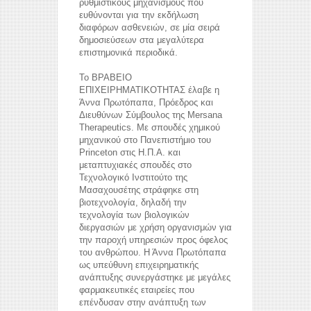
ρυθμιστικούς μηχανισμούς που
ευθύνονται για την εκδήλωση
διαφόρων ασθενειών, σε μία σειρά
δημοσιεύσεων στα μεγαλύτερα
επιστημονικά περιοδικά.
Το ΒΡΑΒΕΙΟ
ΕΠΙΧΕΙΡΗΜΑΤΙΚΟΤΗΤΑΣ έλαβε η
Άννα Πρωτόπαπα, Πρόεδρος και
Διευθύνων Σύμβουλος της Mersana
Therapeutics. Με σπουδές χημικού
μηχανικού στο Πανεπιστήμιο του
Princeton στις Η.Π.Α. και
μεταπτυχιακές σπουδές στο
Τεχνολογικό Ινστιτούτο της
Μασαχουσέτης στράφηκε στη
βιοτεχνολογία, δηλαδή την
τεχνολογία των βιολογικών
διεργασιών με χρήση οργανισμών για
την παροχή υπηρεσιών προς όφελος
του ανθρώπου. Η Άννα Πρωτόπαπα
ως υπεύθυνη επιχειρηματικής
ανάπτυξης συνεργάστηκε με μεγάλες
φαρμακευτικές εταιρείες που
επένδυσαν στην ανάπτυξη των