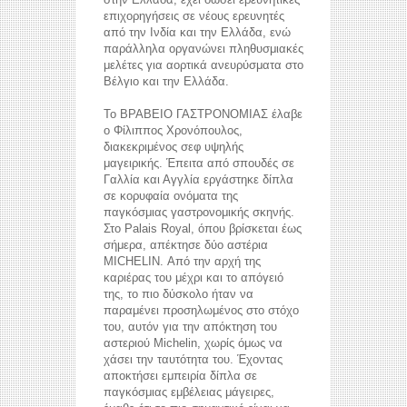
επιχορηγήσεις σε νέους ερευνητές
από την Ινδία και την Ελλάδα, ενώ
παράλληλα οργανώνει πληθυσμιακές
μελέτες για αορτικά ανευρύσματα στο
Βέλγιο και την Ελλάδα.
Το ΒΡΑΒΕΙΟ ΓΑΣΤΡΟΝΟΜΙΑΣ έλαβε
ο Φίλιππος Χρονόπουλος,
διακεκριμένος σεφ υψηλής
μαγειρικής. Έπειτα από σπουδές σε
Γαλλία και Αγγλία εργάστηκε δίπλα
σε κορυφαία ονόματα της
παγκόσμιας γαστρονομικής σκηνής.
Στο Palais Royal, όπου βρίσκεται έως
σήμερα, απέκτησε δύο αστέρια
MICHELIN. Από την αρχή της
καριέρας του μέχρι και το απόγειό
της, το πιο δύσκολο ήταν να
παραμένει προσηλωμένος στο στόχο
του, αυτόν για την απόκτηση του
αστεριού Michelin, χωρίς όμως να
χάσει την ταυτότητα του. Έχοντας
αποκτήσει εμπειρία δίπλα σε
παγκόσμιας εμβέλειας μάγειρες,