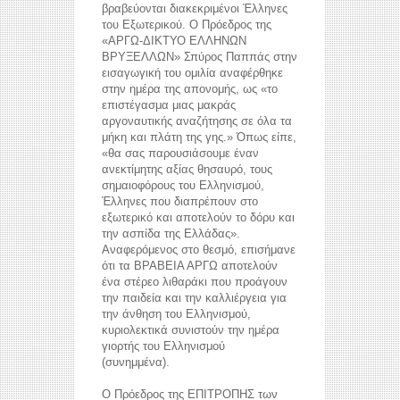
βραβεύονται διακεκριμένοι Έλληνες
του Εξωτερικού. Ο Πρόεδρος της
«ΑΡΓΩ-ΔΙΚΤΥΟ ΕΛΛΗΝΩΝ
ΒΡΥΞΕΛΛΩΝ» Σπύρος Παππάς στην
εισαγωγική του ομιλία αναφέρθηκε
στην ημέρα της απονομής, ως «το
επιστέγασμα μιας μακράς
αργοναυτικής αναζήτησης σε όλα τα
μήκη και πλάτη της γης.» Όπως είπε,
«θα σας παρουσιάσουμε έναν
ανεκτίμητης αξίας θησαυρό, τους
σημαιοφόρους του Ελληνισμού,
Έλληνες που διαπρέπουν στο
εξωτερικό και αποτελούν το δόρυ και
την ασπίδα της Ελλάδας».
Αναφερόμενος στο θεσμό, επισήμανε
ότι τα ΒΡΑΒΕΙΑ ΑΡΓΩ αποτελούν
ένα στέρεο λιθαράκι που προάγουν
την παιδεία και την καλλιέργεια για
την άνθηση του Ελληνισμού,
κυριολεκτικά συνιστούν την ημέρα
γιορτής του Ελληνισμού
(συνημμένα).
Ο Πρόεδρος της ΕΠΙΤΡΟΠΗΣ των