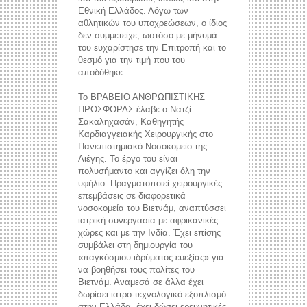
Εθνική Ελλάδος. Λόγω των
αθλητικών του υποχρεώσεων, ο ίδιος
δεν συμμετείχε, ωστόσο με μήνυμά
του ευχαρίστησε την Επιτροπή και το
θεσμό για την τιμή που του
αποδόθηκε.
Το ΒΡΑΒΕΙΟ ΑΝΘΡΩΠΙΣΤΙΚΗΣ
ΠΡΟΣΦΟΡΑΣ έλαβε ο Νατζί
Σακαληχασάν, Καθηγητής
Καρδιαγγειακής Χειρουργικής στο
Πανεπιστημιακό Νοσοκομείο της
Λιέγης. Το έργο του είναι
πολυσήμαντο και αγγίζει όλη την
υφήλιο. Πραγματοποιεί χειρουργικές
επεμβάσεις σε διαφορετικά
νοσοκομεία του Βιετνάμ, αναπτύσσει
ιατρική συνεργασία με αφρικανικές
χώρες και με την Ινδία. Έχει επίσης
συμβάλει στη δημιουργία του
«παγκόσμιου ιδρύματος ευεξίας» για
να βοηθήσει τους πολίτες του
Βιετνάμ. Αναμεσά σε άλλα έχει
δωρίσει ιατρο-τεχνολογικό εξοπλισμό
στην Ελλάδα, έχει δώσει ερευνητικές