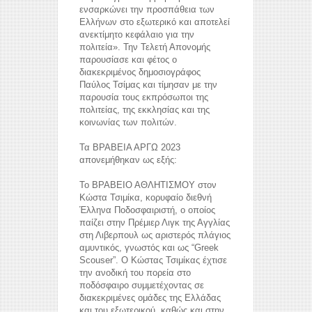
ενσαρκώνει την προσπάθεια των
Ελλήνων στο εξωτερικό και αποτελεί
ανεκτίμητο κεφάλαιο για την
πολιτεία». Την Τελετή Απονομής
παρουσίασε και φέτος ο
διακεκριμένος δημοσιογράφος
Παύλος Τσίμας και τίμησαν με την
παρουσία τους εκπρόσωποι της
πολιτείας, της εκκλησίας και της
κοινωνίας των πολιτών.
Τα ΒΡΑΒΕΙΑ ΑΡΓΩ 2023
απονεμήθηκαν ως εξής:
Το ΒΡΑΒΕΙΟ ΑΘΛΗΤΙΣΜΟΥ στον
Κώστα Τσιμίκα, κορυφαίο διεθνή
Έλληνα Ποδοσφαιριστή, ο οποίος
παίζει στην Πρέμιερ Λιγκ της Αγγλίας
στη Λιβερπουλ ως αριστερός πλάγιος
αμυντικός, γνωστός και ως “Greek
Scouser”. Ο Κώστας Τσιμίκας έχτισε
την ανοδική του πορεία στο
ποδόσφαιρο συμμετέχοντας σε
διακεκριμένες ομάδες της Ελλάδας
και του εξωτερικού, καθώς και στην