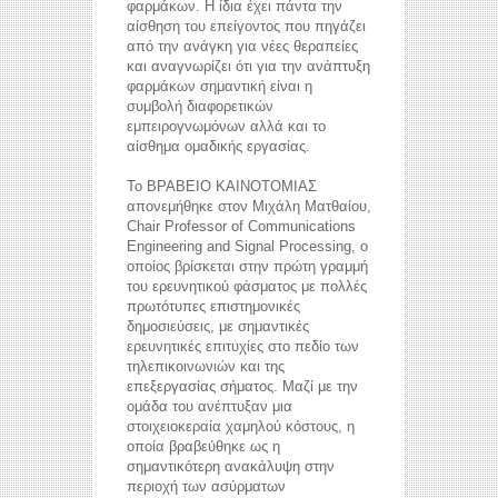
φαρμάκων. Η ίδια έχει πάντα την
αίσθηση του επείγοντος που πηγάζει
από την ανάγκη για νέες θεραπείες
και αναγνωρίζει ότι για την ανάπτυξη
φαρμάκων σημαντική είναι η
συμβολή διαφορετικών
εμπειρογνωμόνων αλλά και το
αίσθημα ομαδικής εργασίας.
Το ΒΡΑΒΕΙΟ ΚΑΙΝΟΤΟΜΙΑΣ
απονεμήθηκε στον Μιχάλη Ματθαίου,
Chair Professor of Communications
Engineering and Signal Processing, ο
οποίος βρίσκεται στην πρώτη γραμμή
του ερευνητικού φάσματος με πολλές
πρωτότυπες επιστημονικές
δημοσιεύσεις, με σημαντικές
ερευνητικές επιτυχίες στο πεδίο των
τηλεπικοινωνιών και της
επεξεργασίας σήματος. Μαζί με την
ομάδα του ανέπτυξαν μια
στοιχειοκεραία χαμηλού κόστους, η
οποία βραβεύθηκε ως η
σημαντικότερη ανακάλυψη στην
περιοχή των ασύρματων