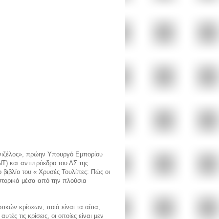
ενιζέλος», πρώην Υπουργό Εμπορίου
Τ) και αντιπρόεδρο του ΔΣ της
βιβλίο του « Χρυσές Τουλίπες: Πώς οι
ιστορικά μέσα από την πλούσια
ικών κρίσεων, ποιά είναι τα αίτια,
τές τις κρίσεις, οι οποίες είναι μεν