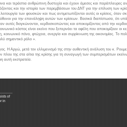
να και τεράστια ανθρώπινη δυστυχία και έχουν άμεσες και παράπλευρες ανθ
ζοντας και την ιστορία των παρεμβάσεων του ΔΝΤ για την επίλυση των κρίσ
ειτουργία των φουσκών και πως αντιμετωπίζονται αυτές οι κρίσεις, όταν σκ
πεύθυνοι για την επανάληψη αυτών των κρίσεων. Βασικά διαπίστωσα, ότι υπά
όταν αυτές διογκώνονται, κερδοσκοπώντας και αποκομίζοντας από την κερδο
οινωνικό κόστος είναι εκείνο που ξεπερνάει τα οφέλη που αποκομίζουν οι κ
kids
horoscope love
 κοινωνικό πόνο, φτώχεια, ανεργία και συρρίκνωση της οικονομίας. Το πολ
ολύ σημαντικό ρόλο ».
ς. Η Αργώ, μετά τον ελλιμενισμό της στην αυθεντική ανάλυση του κ. Ρουμελ
ον πλου της στα αίτια της κρίσης για τη συναγωγή των συμπερισμάτων εκείν
η αυτή εκστρατεία.
ists of
r in