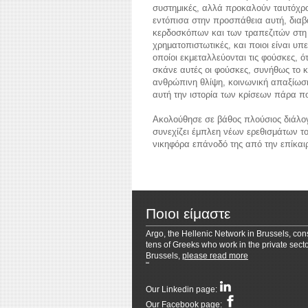
συστημικές, αλλά προκαλούν ταυτόχρο
εντόπισα στην προσπάθεια αυτή, διαβά
κερδοσκόπων και των τραπεζιτών στη λ
χρηματοπιστωτικές, και ποιοι είναι υ
οποίοι εκμεταλλεύονται τις φούσκες, 
σκάνε αυτές οι φούσκες, συνήθως το κ
reddit videos download
coloring pages for 
ανθρώπινη θλίψη, κοινωνική απαξίωση,
αυτή την ιστορία των κρίσεων πάρα π
Ακολούθησε σε βάθος πλούσιος διάλογο
συνεχίζει έμπλεη νέων ερεθισμάτων τ
νικηφόρα επάνοδό της από την επίκαιρ
Ποιοι είμαστε
Argo, the Hellenic Network in Brussels, cons
tens of Greeks who work in the private secto
Brussels,
please read more
Resizer
Our Linkedin page:
Our Facebook page: