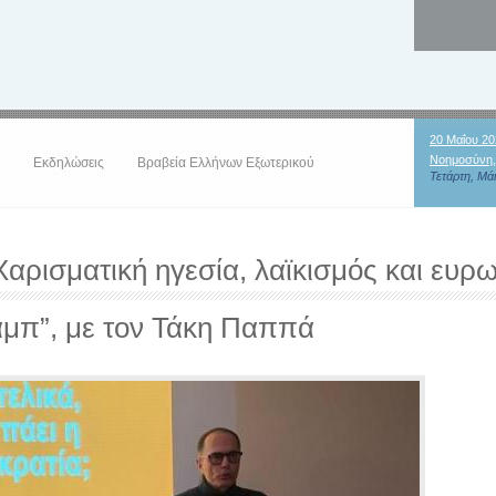
20 Μαΐου 20
Νοημοσύνη,
Εκδηλώσεις
Βραβεία Ελλήνων Εξωτερικού
Τετάρτη, Μάι
Χαρισματική ηγεσία, λαϊκισμός και ευρ
αμπ”, με τον Τάκη Παππά