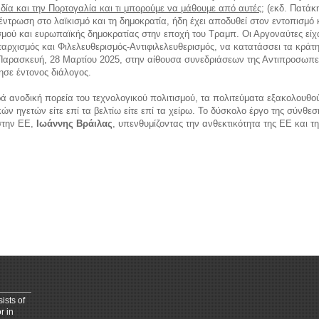
δία και την Πορτογαλία και τι μπορούμε να μάθουμε από αυτές;
(εκδ. Πατάκη
κέντρωση στο λαϊκισμό και τη δημοκρατία, ήδη έχει αποδυθεί στον εντοπισμ
σμού και ευρωπαϊκής δημοκρατίας στην εποχή του Τραμπ. Οι Αργοναύτες είχ
αρχισμός και Φιλελευθερισμός-Αντιφιλελευθερισμός, να κατατάσσει τα κράτ
ν Παρασκευή, 28 Μαρτίου 2025, στην αίθουσα συνεδριάσεων της Αντιπροσωπε
σε έντονος διάλογος.
ρά ανοδική πορεία του τεχνολογικού πολιτισμού, τα πολιτεύματα εξακολουθο
ών ηγετών είτε επί τα βελτίω είτε επί τα χείρω. Το δύσκολο έργο της σύνθ
στην ΕΕ,
Ιωάννης Βράιλας
, υπενθυμίζοντας την ανθεκτικότητα της ΕΕ και τ
kids
horoscope love
ists of
r in