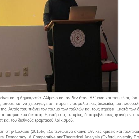
ίναι και η Δημοκρατία. Αλίμονο και αν δεν ήταν. Αλίμονο και που είναι, ίσα 
ί, μπορεί και να χειραγωγείται, παρά τις ασφαλιστικές δικλείδες του πλουραλ
έτης. Αυτός που πιάνει τον παλμό των πολλών και τους στρέφει ...κατά των
και του φυσικού δικαστή. Ερωτήματα, απορίες, διαστρεβλώσεις, φαινόμενα τ
π και του διεθνούς τραμπικού λαΪκισμού.
ίση στην Ελλάδα (2015)», «Σε τεντωμένο σκοινί: Εθνικές κρίσεις και πολιτικ
ral Democracy: A Comparative andTheoretical Analysis
(OxfordUniversity Pr