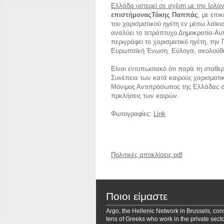
Ελλάδα υστερεί σε σχέση με την Ιρλαν
επιστήμονας
Τάκης Παππάς
, με επι
του χαρισματικού ηγέτη εν μέσω λαϊκι
αναλύει το τετράπτυχο Δημοκρατία-Αυτ
περιγράφει το χαρισματικό ηγέτη, τη
Ευρωπαϊκή Ένωση. Εύλογα, ακολούθη
Είναι εντυπωσιακό ότι παρά τη σταθε
Συνέπεια των κατά καιρούς χαρισματικ
Μόνιμος Αντιπρόσωπος της Ελλάδας 
πρκλήσεις των καιρών.
reddit videos download
coloring pages for 
Φωτογραφίες:
Link
Πολιτικές αποκλίσεις.pdf
Ποιοι είμαστε
Argo, the Hellenic Network in Brussels, cons
tens of Greeks who work in the private secto