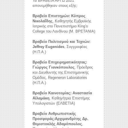
Τα ΒΡΑΒΕΙΑ ΑΡΓΩ 2021
απονεμήθηκαν στους εξής:
Βραβείο Επιστημών: Κύπρος
Νικολαΐδης
, Καθηγητής Εμβρυϊκής
Ιατρικής στο Πανεπιστήμιο King’s
College του Λονδίνου (Μ. ΒΡΕΤΑΝΙΑ)
Βραβείο Πολιτισμού και Τεχνών:
Jeffrey Eugenides
, Συγγραφέας
(Η.Π.Α.)
Βραβείο Επιχειρηματικότητας:
Γιώργος Γιανκόπουλος
, Πρόεδρος
και Διευθυντής της Επιστημονικής
Ομάδας, Regeneron Laboratories
(Η.Π.Α.)
Βραβείο Καινοτομίας: Αναστασία
Αϊλαμάκη
, Καθηγήτρια Επιστήμης
Υπολογιστών (ΕΛΒΕΤΙΑ)
Βραβείο Ανθρωπιστικής
Προσφοράς:Αρχιμανδρίτης Δρ.
Θεμιστοκλής Αδαμόπουλος
,