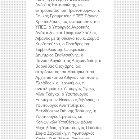
Ανδρέας Κατσανιώτης, ως
εκπρόσωπος του Πρωθυπουργού, ο
Γενικός Γραμματέας ΥΠΕΞ Γιάννης
Χρυσουλάκης, ως εκπρόσωπος του
ΥΠΕΞ, ο Υπουργός Αγροτικής
Ανάπτυξης και Τροφίμων Σπήλιος
Λιβανός με τη σύζυγό του κ. Δόμνα
Κυρζοπούλου, ο Πρόεδρος του
Συμβουλίου της Επικρατείας
Δημήτριος Σκαλτσούνης, ο
Πανοσιολογιώτατος Αρχιμανδρίτης π.
Βαρνάβας Θεοχάρης, ως
εκπρόσωπος του Μακαριωτάτου
Αρχιεπισκόπου Αθηνών και πάσης
Ελλάδος κ.κ. Ιερωνύμου, η
αναπληρώτρια Υπουργός Υγείας
Μίνα Γκάγκα, ο Υφυπουργός
Εσωτερικών Θεόδωρος Λιβάνιος, ο
Υφυπουργός Ανάπτυξης και
Επενδύσεων Γιάννης Τσακίρης, η
Υφυπουργός Εργασίας και
Κοινωνικών Υποθέσεων Δόμνα
Μιχαηλίδου, η Υφυπουργός Παιδείας
Σοφία Ζαχαράκη, η Υφυπουργός
Υγείας Ζωή Ράπτη, βουλευτές,