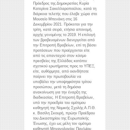
Πρόεδρος της Δημοκρατίας Κυρία
Κατερίνα Σακελλαροπούλου, κατά τη
διάρκεια τελετής που έλαβε χώρα στο
Μουσείο Μπενάκη στις 16
Δεκεμβρίου 2021. Πρόκειται για την
τρίτη, κατά σειρά, ετήσια απονομή,
αρχής γενομένης το 2019. Η επιλογή
των βραβευομένων διενεργείται από
την Επιτροπή Βραβείων, επί τη βάσει
προτάσεων που προέρχονται είτε
από τις απανταχού στον κόσμο
πρεσβείες της Ελλάδας κατόπιν
σχετικού ερωτήματος προς το ΥΠΕΞ,
είτε, αυθόρμητα, από οιονδήποτε
παίρνει την πρωτοβουλία να
υποβάλει την υποψηφιότητα τρίτου
προσώπου, μετά τη δημόσια
ανακοίνωση για την έναρξη της
διαδικασίας. Η Επιτροπή Βραβείων,
υπό την προεδρία του ομότιμου
καθηγητή της Νομικής Σχολής Α.Π.Θ.
κ. Βασίλη Σκουρή, πρώην Προέδρου
του Δικαστηρίου της Ευρωπαϊκής
Ένωσης, έχει ως μέλη τον ομότιμο
καθηγητή Μηχανολογίας Παν/μίου