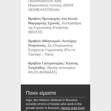
Πρωτοσύγκελλος Ιεράς
Μητροπόλεως Γουινέας (ΣΙΕΡΑ
ΛΕΟΝΕ/ΑΥΣΤΡΑΛΙΑ)
Βραβείο Προσφοράς στα Κοινά:
Μαργαρίτης Σχοινάς
, Αντιπρόεδρος
της Ευρωπαϊκής Επιτροπής
(ΒΕΛΓΙΟ)
Βραβείο Αθλητισμού: Λευτέρης
reddit videos download
coloring pages for kids
Πετρούνιας
, Δις Ολυμπιονίκης
horoscope love
Ενόργανης Γυμναστικής (Ρίο ντε
Τζανέιρο – Τόκιο)
Βραβείο Γαστρονομίας: Κώστας
Σπηλιάδης
, Ιδρυτής εστιατορίων
MILOS (ΚΑΝΑΔΑΣ)
Ποιοι είμαστε
Argo, the Hellenic Network in Brussels,
consists of tens of Greeks who work in the
private sector in Brussels,
please read more
Resizer