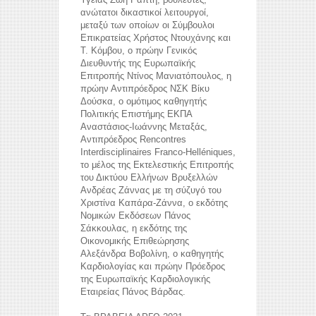
ανώτατοι δικαστικοί λειτουργοί,
μεταξύ των οποίων οι Σύμβουλοι
Επικρατείας Χρήστος Ντουχάνης και
Τ. Κόμβου, ο πρώην Γενικός
Διευθυντής της Ευρωπαϊκής
Επιτροπής Ντίνος Μανιατόπουλος, η
πρώην Αντιπρόεδρος ΝΣΚ Βίκυ
Δούσκα, ο ομότιμος καθηγητής
Πολιτικής Επιστήμης ΕΚΠΑ
Αναστάσιος-Ιωάννης Μεταξάς,
Αντιπρόεδρος Rencontres
Interdisciplinaires Franco-Helléniques,
το μέλος της Εκτελεστικής Επιτροπής
του Δικτύου Ελλήνων Βρυξελλών
Ανδρέας Ζάννας με τη σύζυγό του
Χριστίνα Καπάρα-Ζάννα, ο εκδότης
Νομικών Εκδόσεων Πάνος
Σάκκουλας, η εκδότης της
Οικονομικής Επιθεώρησης
Αλεξάνδρα Βοβολίνη, ο καθηγητής
Καρδιολογίας και πρώην Πρόεδρος
της Ευρωπαϊκής Καρδιολογικής
Εταιρείας Πάνος Βάρδας.