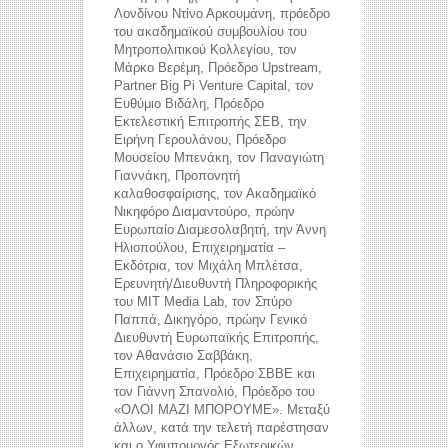
Λονδίνου Ντίνο Αρκουμάνη, πρόεδρο
του ακαδημαϊκού συμβουλίου του
Μητροπολιτικού Κολλεγίου, τον
Μάρκο Βερέμη, Πρόεδρο Upstream,
Partner Big Pi Venture Capital, τον
Ευθύμιο Βιδάλη, Πρόεδρο
Εκτελεστική Επιτροπής ΣΕΒ, την
Ειρήνη Γερουλάνου, Πρόεδρο
Μουσείου Μπενάκη, τον Παναγιώτη
Γιαννάκη, Προπονητή
καλαθοσφαίρισης, τον Ακαδημαϊκό
Νικηφόρο Διαμαντούρο, πρώην
Ευρωπαίο Διαμεσολαβητή, την Άννη
Ηλιοπούλου, Επιχειρηματία –
Εκδότρια, τον Μιχάλη Μπλέτσα,
Ερευνητή/Διευθυντή Πληροφορικής
του MIT Media Lab, τον Σπύρο
Παππά, Δικηγόρο, πρώην Γενικό
Διευθυντή Ευρωπαϊκής Επιτροπής,
τον Αθανάσιο Σαββάκη,
Επιχειρηματία, Πρόεδρο ΣΒΒΕ και
τον Γιάννη Σπανολιό, Πρόεδρο του
«ΟΛΟΙ ΜΑΖΙ ΜΠΟΡΟΥΜΕ». Μεταξύ
άλλων, κατά την τελετή παρέστησαν
και ο Υφυπουργός Εξωτερικών